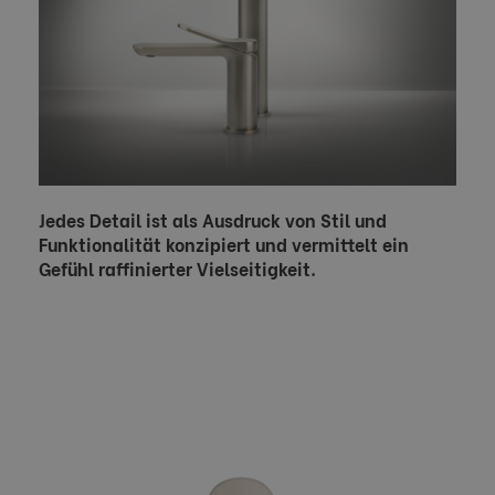
Jedes Detail ist als Ausdruck von Stil und
Funktionalität konzipiert und vermittelt ein
Gefühl raffinierter Vielseitigkeit.